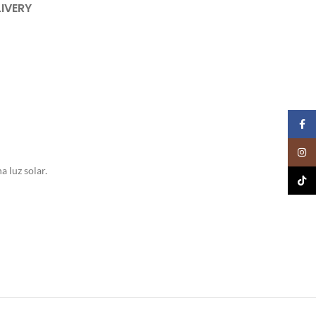
LIVERY
Faceb
Insta
a luz solar.
Tik To