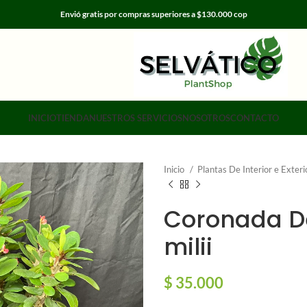
Envió gratis por compras superiores a $130.000 cop
INICIO
TIENDA
NUESTROS SERVICIOS
NOSOTROS
CONTACTO
Inicio
Plantas De Interior e Exter
Coronada D
milii
$
35.000