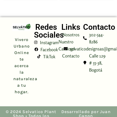
Redes
Links
Contacto
Sociales
Nosotros
302-544-
Vivero
Nuestro
8286
Instagram
Urbano
Catálogo
selvaticodesignsas@gmai
Facebook
Online
Contacto
Calle 129
TikTok
te
# 55-38,
acerca
Bogotá
la
naturaleza
a tu
hogar.
© 2024 Selvatico Plant
Desarrollado por Juan
Shop • Todos los
Canon