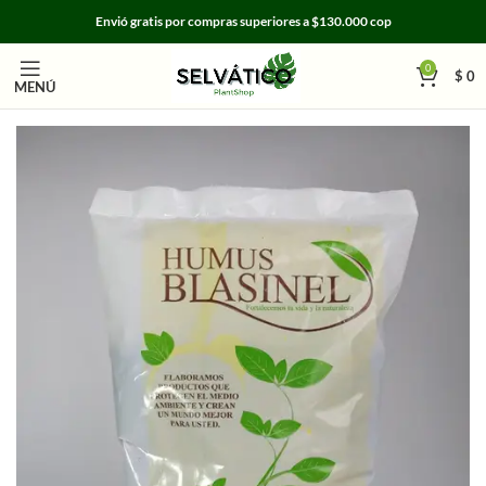
Envió gratis por compras superiores a $130.000 cop
0
$
0
MENÚ