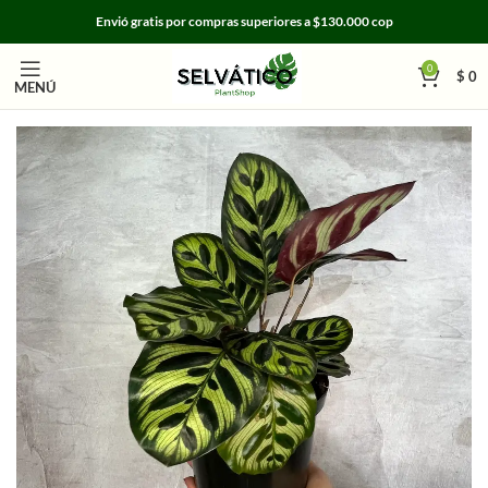
Envió gratis por compras superiores a $130.000 cop
0
$
0
MENÚ