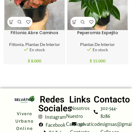
Fittonia Abre Caminos
Peperomia Espejito
Fittonia
,
Plantas De Interior
Plantas De Interior
En stock
En stock
$
8.000
$
15.000
Redes
Links
Contacto
Sociales
Nosotros
302-544-
Vivero
Nuestro
8286
Instagram
Urbano
Catálogo
selvaticodesignsas@gmai
Facebook
Online
Contacto
Calle 129