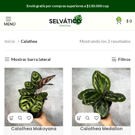
Envió gratis por compras superiores a $130.000 cop
0
$
0
MENÚ
Inicio
Calathea
Mostrando los 2 resultados
Mostrar barra lateral
Filtros
Calathea Makoyana
Calathea Medallon