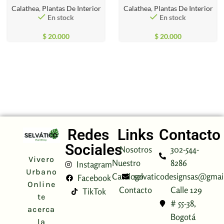
Calathea
,
Plantas De Interior
Calathea
,
Plantas De Interior
En stock
En stock
$
20.000
$
20.000
Redes
Links
Contacto
Sociales
Nosotros
302-544-
Vivero
Nuestro
8286
Instagram
Urbano
Catálogo
selvaticodesignsas@gmai
Facebook
Online
Contacto
Calle 129
TikTok
te
# 55-38,
acerca
Bogotá
la