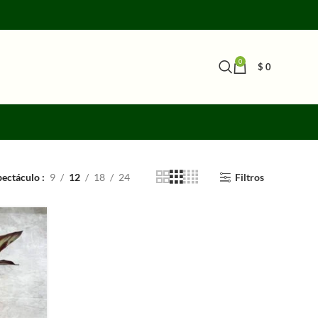
0
$
0
pectáculo
9
12
18
24
Filtros