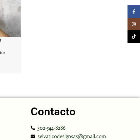
Faceb
Insta
Tik To
a
ior
Contacto
302-544-8286
selvaticodesignsas@gmail.com