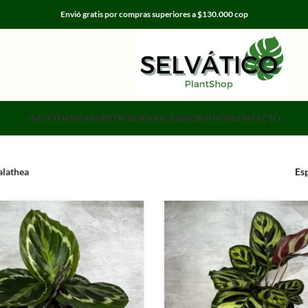
Envió gratis por compras superiores a $130.000 cop
INICIO
TIENDA
NUESTROS SERVICIOS
NOSOTROS
CONTACTO
alathea
Es