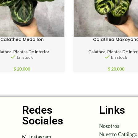
Calathea Medallon
Calathea Makoyan
lathea
,
Plantas De Interior
Calathea
,
Plantas De Inter
En stock
En stock
$
20.000
$
20.000
Redes
Links
Sociales
Nosotros
Nuestro Catálogo
Instagram